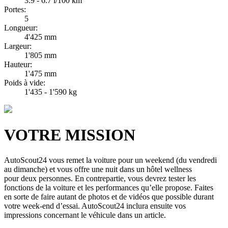
3.9 - 6.7 l/100 km
Portes:
5
Longueur:
4'425 mm
Largeur:
1'805 mm
Hauteur:
1'475 mm
Poids à vide:
1'435 - 1'590 kg
VOTRE
MISSION
AutoScout24 vous remet la voiture pour un weekend (du vendredi
au dimanche) et vous offre une nuit dans un hôtel wellness
pour deux personnes. En contrepartie, vous devrez tester les
fonctions de la voiture et les performances qu’elle propose. Faites
en sorte de faire autant de photos et de vidéos que possible durant
votre week-end d’essai. AutoScout24 inclura ensuite vos
impressions concernant le véhicule dans un article.